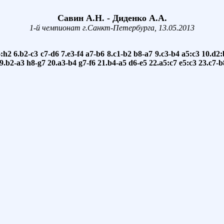
Савин А.Н. - Диденко А.А.
1-й чемпионат г.Санкт-Петербурга, 13.05.2013
:h2
6.b2-c3
c7-d6
7.e3-f4
a7-b6
8.c1-b2
b8-a7
9.c3-b4
a5:c3
10.d2:
9.b2-a3
h8-g7
20.a3-b4
g7-f6
21.b4-a5
d6-e5
22.a5:c7
e5:c3
23.c7-b