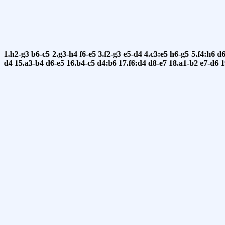
1.h2-g3
b6-c5
2.g3-h4
f6-e5
3.f2-g3
e5-d4
4.c3:e5
h6-g5
5.f4:h6
d6
d4
15.a3-b4
d6-e5
16.b4-c5
d4:b6
17.f6:d4
d8-e7
18.a1-b2
e7-d6
1