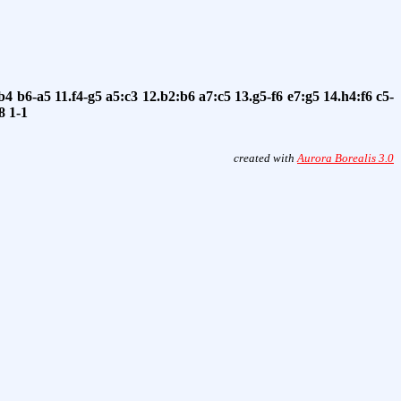
b4
b6-a5
11.f4-g5
a5:c3
12.b2:b6
a7:c5
13.g5-f6
e7:g5
14.h4:f6
c5-
8
1-1
created with
Aurora Borealis 3.0