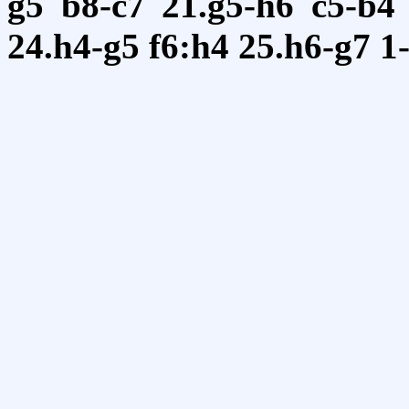
g5
b8-c7
21.g5-h6
c5-b4
24.h4-g5
f6:h4
25.h6-g7
1