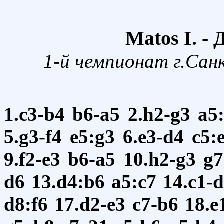
Matos I. -
1-й чемпионат г.Сан
1.c3-b4
b6-a5
2.h2-g3
a5
5.g3-f4
e5:g3
6.e3-d4
c5:
9.f2-e3
b6-a5
10.h2-g3
g7
d6
13.d4:b6
a5:c7
14.c1-
d8:f6
17.d2-e3
c7-b6
18.e