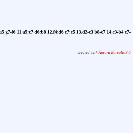
a5
g7-f6
11.a5:c7
d6:b8
12.f4:d6
e7:c5
13.d2-c3
b8-c7
14.c3-b4
c7-
created with
Aurora Borealis 3.0