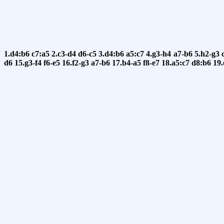
1.d4:b6
c7:a5
2.c3-d4
d6-c5
3.d4:b6
a5:c7
4.g3-h4
a7-b6
5.h2-g3
d6
15.g3-f4
f6-e5
16.f2-g3
a7-b6
17.b4-a5
f8-e7
18.a5:c7
d8:b6
19.