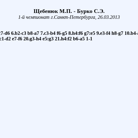
Щебенюк М.П. - Бурко С.Э.
1-й чемпионат г.Санкт-Петербурга, 26.03.2013
c7-d6
6.b2-c3
b8-a7
7.c3-b4
f6-g5
8.h4:f6
g7:e5
9.e3-f4
h8-g7
10.b4-
c1-d2
e7-f6
20.g3-h4
e5:g3
21.h4:f2
b6-a5
1-1