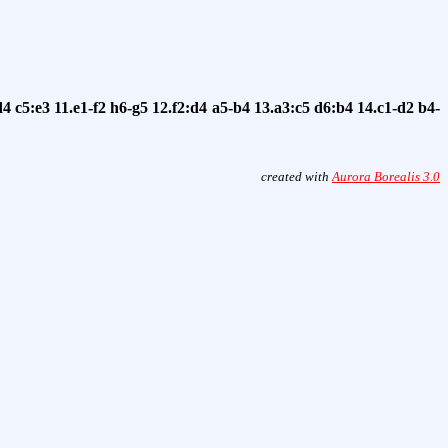
d4
c5:e3
11.e1-f2
h6-g5
12.f2:d4
a5-b4
13.a3:c5
d6:b4
14.c1-d2
b4-
created with
Aurora Borealis 3.0