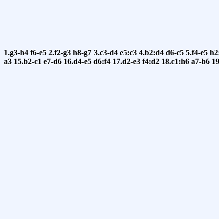
1.g3-h4
f6-e5
2.f2-g3
h8-g7
3.c3-d4
e5:c3
4.b2:d4
d6-c5
5.f4-e5
h2
a3
15.b2-c1
e7-d6
16.d4-e5
d6:f4
17.d2-e3
f4:d2
18.c1:h6
a7-b6
19