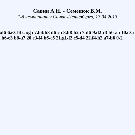
Савин А.Н. - Семенюк В.М.
1-й чемпионат г.Санкт-Петербурга, 17.04.2013
:d6
6.e3-f4
c5:g5
7.h4:h8
d6-c5
8.h8-b2
c7-d6
9.d2-c3
b6-a5
10.c3-
.h6-e3
b8-a7
20.e3-f4
b6-c5
21.g1-f2
c5-d4
22.f4-h2
a7-b6
0-2