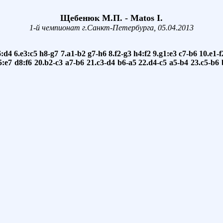
Щебенюк М.П. - Matos I.
1-й чемпионат г.Санкт-Петербурга, 05.04.2013
6:d4
6.e3:c5
h8-g7
7.a1-b2
g7-h6
8.f2-g3
h4:f2
9.g1:e3
c7-b6
10.e1-f
5:e7
d8:f6
20.b2-c3
a7-b6
21.c3-d4
b6-a5
22.d4-c5
a5-b4
23.c5-b6