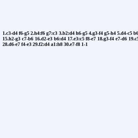
1.c3-d4
f6-g5
2.h4:f6
g7:c3
3.b2:d4
h6-g5
4.g3-f4
g5-h4
5.d4-c5
b
15.h2-g3
c7-b6
16.d2-e3
b6:d4
17.e3:c5
f8-e7
18.g3-f4
e7-d6
19.c
28.d6-e7
f4-e3
29.f2:d4
a1:h8
30.e7-f8
1-1