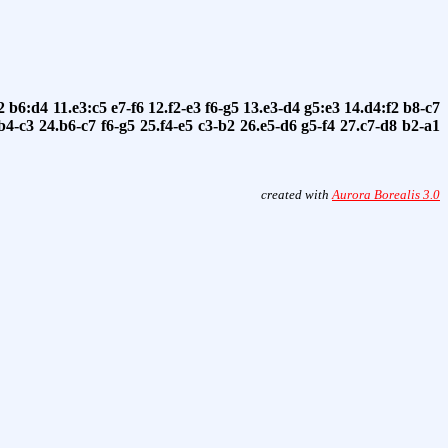
2
b6:d4
11.e3:c5
e7-f6
12.f2-e3
f6-g5
13.e3-d4
g5:e3
14.d4:f2
b8-c7
b4-c3
24.b6-c7
f6-g5
25.f4-e5
c3-b2
26.e5-d6
g5-f4
27.c7-d8
b2-a1
created with
Aurora Borealis 3.0