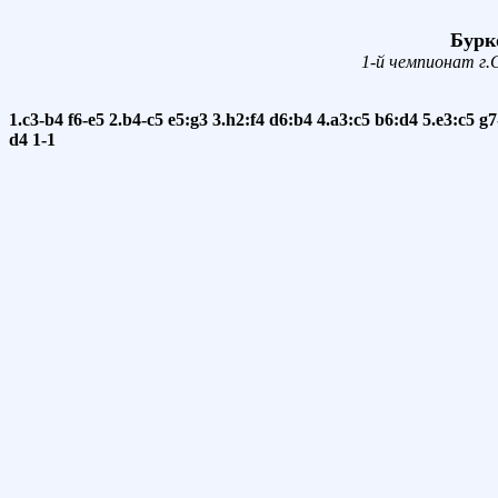
Бурко
1-й чемпионат г.
1.c3-b4
f6-e5
2.b4-c5
e5:g3
3.h2:f4
d6:b4
4.a3:c5
b6:d4
5.e3:c5
g7
d4
1-1