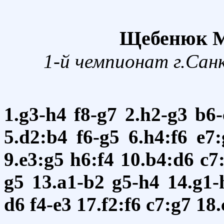
Щебенюк М.
1-й чемпионат г.Сан
1.g3-h4
f8-g7
2.h2-g3
b6-
5.d2:b4
f6-g5
6.h4:f6
e7:
9.e3:g5
h6:f4
10.b4:d6
c7
g5
13.a1-b2
g5-h4
14.g1-
d6
f4-e3
17.f2:f6
c7:g7
18.