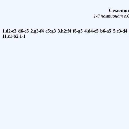
Семенюк 
1-й чемпионат г.
1.d2-e3
d6-e5
2.g3-f4
e5:g3
3.h2:f4
f6-g5
4.d4-e5
b6-a5
5.c3-d4
11.c1-b2
1-1