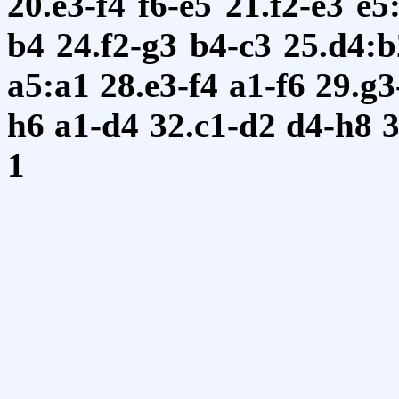
20.e3-f4
f6-e5
21.f2-e3
e5
b4
24.f2-g3
b4-c3
25.d4:b
a5:a1
28.e3-f4
a1-f6
29.g3
h6
a1-d4
32.c1-d2
d4-h8
3
1