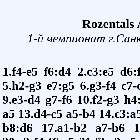
Rozentals 
1-й чемпионат г.Сан
1.f4-e5
f6:d4
2.c3:e5
d6:
5.h2-g3
e7:g5
6.g3-f4
c7-
9.e3-d4
g7-f6
10.f2-g3
h4
a5
13.d4-c5
a5-b4
14.c3:a
b8:d6
17.a1-b2
a7-b6
1