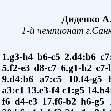
Диденко А.
1-й чемпионат г.Сан
1.g3-h4
b6-c5
2.d4:b6
c7
5.f2-e3
d8-c7
6.g1-h2
c7-
9.d4:b6
a7:c5
10.f4-g5
a3:c1
13.e3-f4
c1:g5
14.h4
f6
d4-e3
17.f6-b2
h6-g5