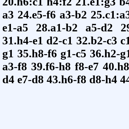
20.h6:c1
h4:f2
21.e1:g3
b
a3
24.e5-f6
a3-b2
25.c1:a
e1-a5
28.a1-b2
a5-d2
2
31.h4-e1
d2-c1
32.b2-c3
c
g1
35.h8-f6
g1-c5
36.h2-g
a3-f8
39.f6-h8
f8-e7
40.h8
d4
e7-d8
43.h6-f8
d8-h4
4