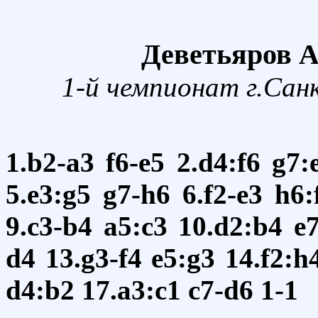
Деветьяров А
1-й чемпионат г.Сан
1.b2-a3
f6-e5
2.d4:f6
g7:
5.e3:g5
g7-h6
6.f2-e3
h6:
9.c3-b4
a5:c3
10.d2:b4
e7
d4
13.g3-f4
e5:g3
14.f2:h
d4:b2
17.a3:c1
c7-d6
1-1