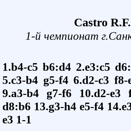
Castro R.F
1-й чемпионат г.Сан
1.b4-c5
b6:d4
2.e3:c5
d6
5.c3-b4
g5-f4
6.d2-c3
f8-
9.a3-b4
g7-f6
10.d2-e3
d8:b6
13.g3-h4
e5-f4
14.e
e3
1-1