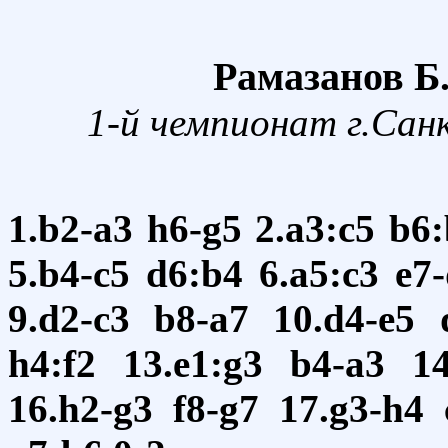
Рамазанов Б.
1-й чемпионат г.Сан
1.b2-a3
h6-g5
2.a3:c5
b6:
5.b4-c5
d6:b4
6.a5:c3
e7
9.d2-c3
b8-a7
10.d4-e5
h4:f2
13.e1:g3
b4-a3
14
16.h2-g3
f8-g7
17.g3-h4