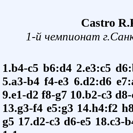
Castro R.
1-й чемпионат г.Сан
1.b4-c5
b6:d4
2.e3:c5
d6:
5.a3-b4
f4-e3
6.d2:d6
e7:
9.e1-d2
f8-g7
10.b2-c3
d8-
13.g3-f4
e5:g3
14.h4:f2
h
g5
17.d2-c3
d6-e5
18.c3-b