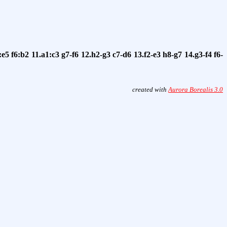
:e5
f6:b2
11.a1:c3
g7-f6
12.h2-g3
c7-d6
13.f2-e3
h8-g7
14.g3-f4
f6-
created with
Aurora Borealis 3.0