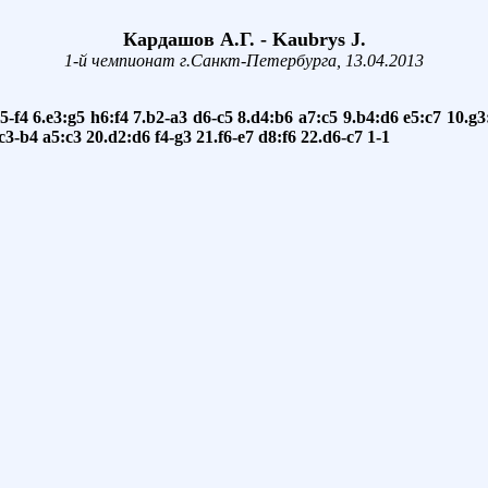
Кардашов А.Г. - Kaubrys J.
1-й чемпионат г.Санкт-Петербурга, 13.04.2013
5-f4
6.e3:g5
h6:f4
7.b2-a3
d6-c5
8.d4:b6
a7:c5
9.b4:d6
e5:c7
10.g3
c3-b4
a5:c3
20.d2:d6
f4-g3
21.f6-e7
d8:f6
22.d6-c7
1-1