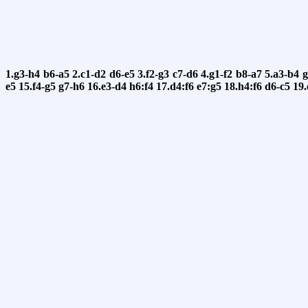
1.g3-h4
b6-a5
2.c1-d2
d6-e5
3.f2-g3
c7-d6
4.g1-f2
b8-a7
5.a3-b4
g
e5
15.f4-g5
g7-h6
16.e3-d4
h6:f4
17.d4:f6
e7:g5
18.h4:f6
d6-c5
19.