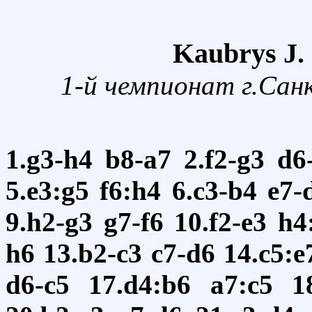
Kaubrys J.
1-й чемпионат г.Сан
1.g3-h4
b8-a7
2.f2-g3
d6
5.e3:g5
f6:h4
6.c3-b4
e7-
9.h2-g3
g7-f6
10.f2-e3
h4
h6
13.b2-c3
c7-d6
14.c5:e
d6-c5
17.d4:b6
a7:c5
1