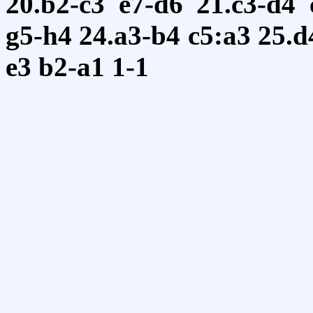
20.b2-c3
e7-d6
21.c3-d4
g5-h4
24.a3-b4
c5:a3
25.d
e3
b2-a1
1-1