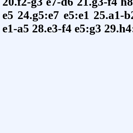
20.f2-g3
e7-d6
21.g3-f4
h8
e5
24.g5:e7
e5:e1
25.a1-b
e1-a5
28.e3-f4
e5:g3
29.h4