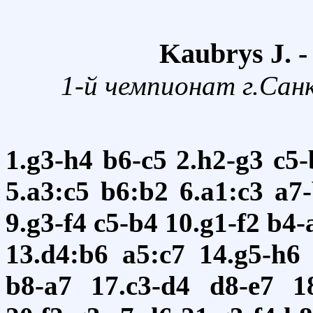
Kaubrys J. 
1-й чемпионат г.Сан
1.g3-h4
b6-c5
2.h2-g3
c5-
5.a3:c5
b6:b2
6.a1:c3
a7
9.g3-f4
c5-b4
10.g1-f2
b4-
13.d4:b6
a5:c7
14.g5-h6
b8-a7
17.c3-d4
d8-e7
1