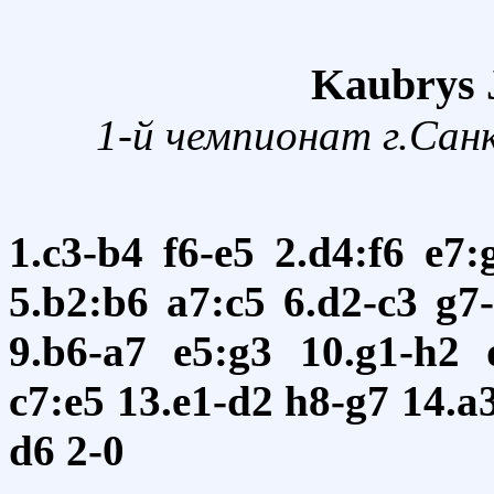
Kaubrys J
1-й чемпионат г.Сан
1.c3-b4
f6-e5
2.d4:f6
e7:
5.b2:b6
a7:c5
6.d2-c3
g7-
9.b6-a7
e5:g3
10.g1-h2
c7:e5
13.e1-d2
h8-g7
14.a
d6
2-0