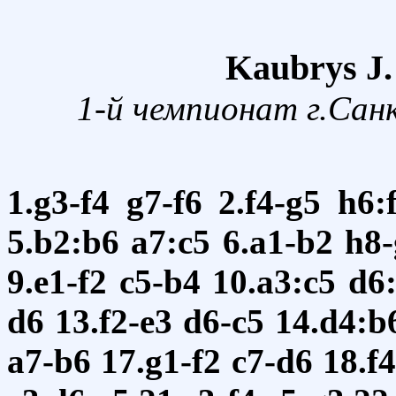
Kaubrys J.
1-й чемпионат г.Сан
1.g3-f4
g7-f6
2.f4-g5
h6:
5.b2:b6
a7:c5
6.a1-b2
h8-
9.e1-f2
c5-b4
10.a3:c5
d6
d6
13.f2-e3
d6-c5
14.d4:b
a7-b6
17.g1-f2
c7-d6
18.f