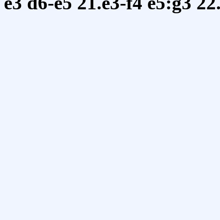
e3
d6-e5
21.e3-f4
e5:g3
22