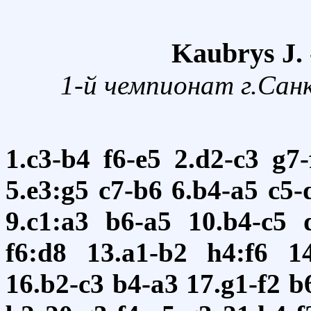
Kaubrys J. 
1-й чемпионат г.Сан
1.c3-b4
f6-e5
2.d2-c3
g7-
5.e3:g5
c7-b6
6.b4-a5
c5-
9.c1:a3
b6-a5
10.b4-c5
f6:d8
13.a1-b2
h4:f6
1
16.b2-c3
b4-a3
17.g1-f2
b