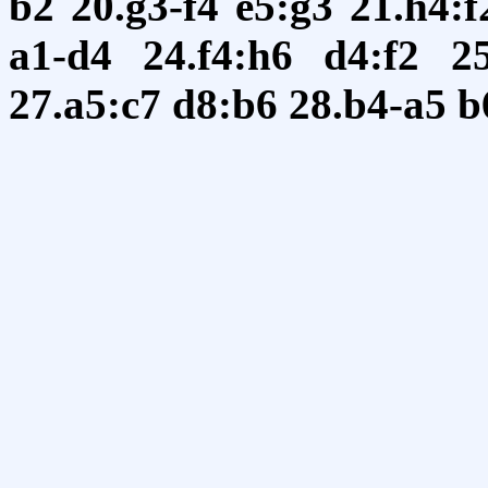
b2
20.g3-f4
e5:g3
21.h4:f
a1-d4
24.f4:h6
d4:f2
2
27.a5:c7
d8:b6
28.b4-a5
b