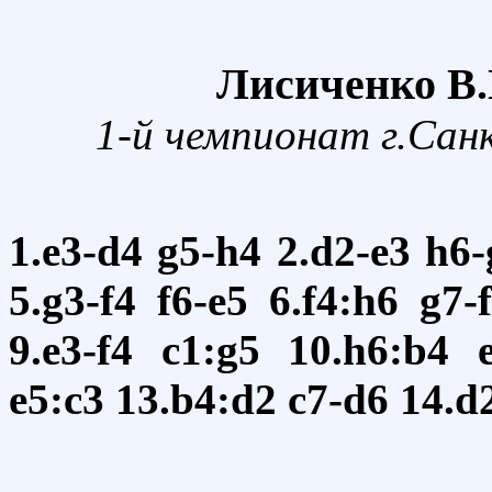
Лисиченко В.П
1-й чемпионат г.Сан
1.e3-d4
g5-h4
2.d2-e3
h6-
5.g3-f4
f6-e5
6.f4:h6
g7-
9.e3-f4
c1:g5
10.h6:b4
e5:c3
13.b4:d2
c7-d6
14.d