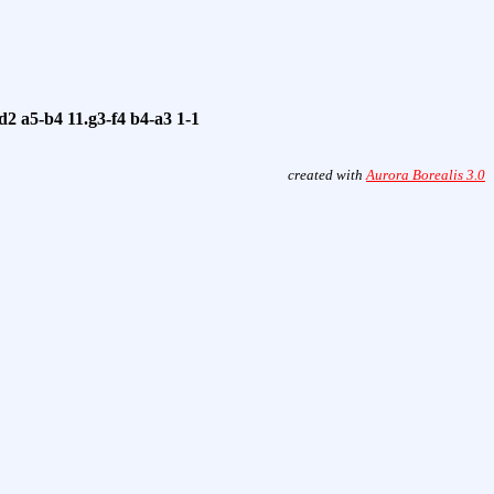
:d2
a5-b4
11.g3-f4
b4-a3
1-1
created with
Aurora Borealis 3.0