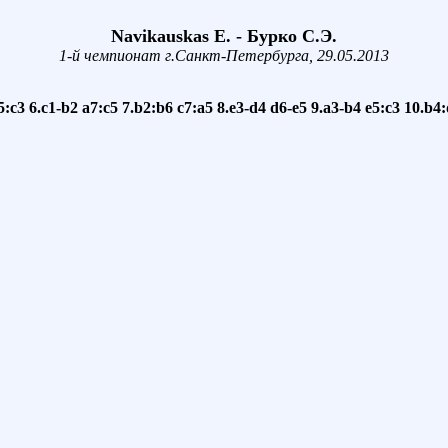
Navikauskas E. - Бурко С.Э.
1-й чемпионат г.Санкт-Петербурга, 29.05.2013
5:c3
6.c1-b2
a7:c5
7.b2:b6
c7:a5
8.e3-d4
d6-e5
9.a3-b4
e5:c3
10.b4