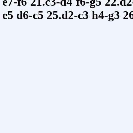
e7-f6
21.c3-d4
f6-g5
22.d2
e5
d6-c5
25.d2-c3
h4-g3
2