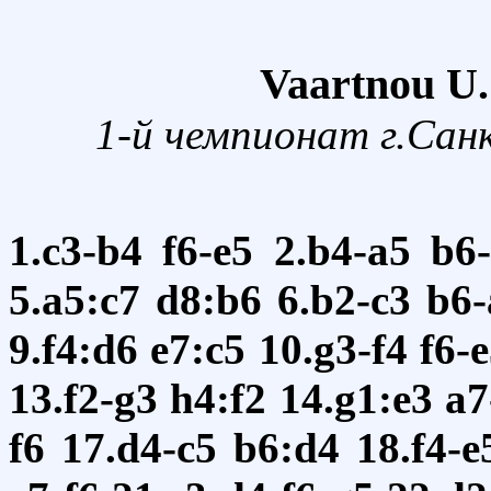
Vaartnou U.
1-й чемпионат г.Сан
1.c3-b4
f6-e5
2.b4-a5
b6
5.a5:c7
d8:b6
6.b2-c3
b6-
9.f4:d6
e7:c5
10.g3-f4
f6-
13.f2-g3
h4:f2
14.g1:e3
a7
f6
17.d4-c5
b6:d4
18.f4-e