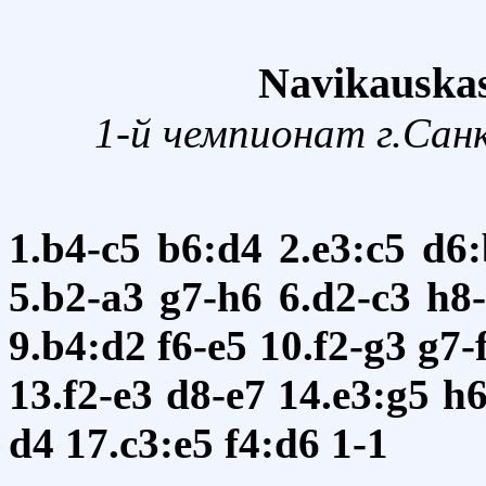
Navikauskas
1-й чемпионат г.Сан
1.b4-c5
b6:d4
2.e3:c5
d6:
5.b2-a3
g7-h6
6.d2-c3
h8
9.b4:d2
f6-e5
10.f2-g3
g7-
13.f2-e3
d8-e7
14.e3:g5
h6
d4
17.c3:e5
f4:d6
1-1