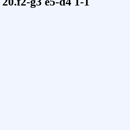
20.f2-g3
e5-d4
1-1