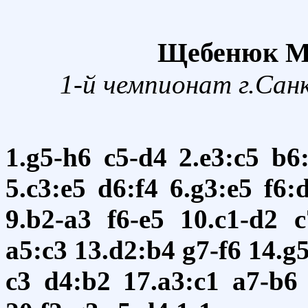
Щебенюк М.П
1-й чемпионат г.Сан
1.g5-h6
c5-d4
2.e3:c5
b6
5.c3:e5
d6:f4
6.g3:e5
f6:
9.b2-a3
f6-e5
10.c1-d2
c
a5:c3
13.d2:b4
g7-f6
14.g
c3
d4:b2
17.a3:c1
a7-b6