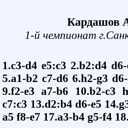
Кардашов А.
1-й чемпионат г.Сан
1.c3-d4
e5:c3
2.b2:d4
d6-
5.a1-b2
c7-d6
6.h2-g3
d6-
9.f2-e3
a7-b6
10.b2-c3
h
c7:c3
13.d2:b4
d6-e5
14.g
a5
f8-e7
17.a3-b4
g5-f4
18