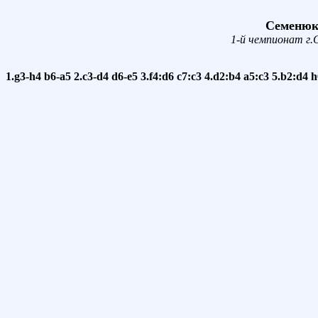
Семенюк 
1-й чемпионат г.
1.g3-h4
b6-a5
2.c3-d4
d6-e5
3.f4:d6
c7:c3
4.d2:b4
a5:c3
5.b2:d4
h