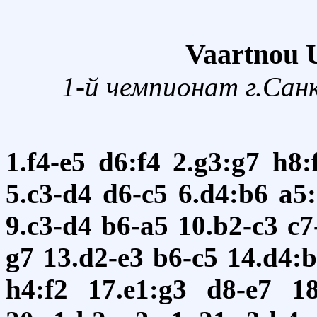
Vaartnou U
1-й чемпионат г.Сан
1.f4-e5
d6:f4
2.g3:g7
h8:
5.c3-d4
d6-c5
6.d4:b6
a5:
9.c3-d4
b6-a5
10.b2-c3
c7
g7
13.d2-e3
b6-c5
14.d4:
h4:f2
17.e1:g3
d8-e7
18