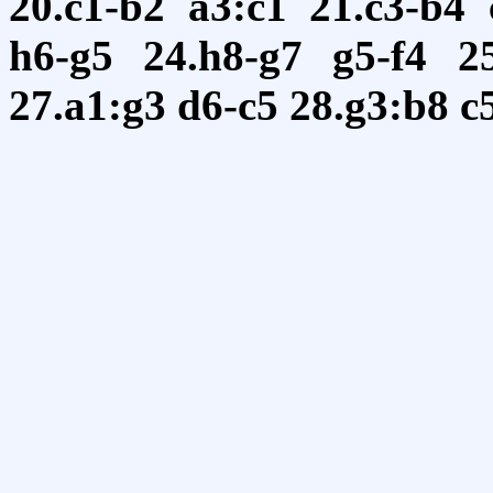
20.c1-b2
a3:c1
21.c3-b4
h6-g5
24.h8-g7
g5-f4
2
27.a1:g3
d6-c5
28.g3:b8
c