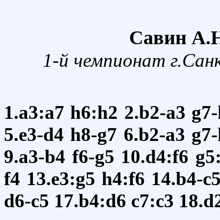
Савин А.Н.
1-й чемпионат г.Сан
1.a3:a7
h6:h2
2.b2-a3
g7-
5.e3-d4
h8-g7
6.b2-a3
g7-
9.a3-b4
f6-g5
10.d4:f6
g5
f4
13.e3:g5
h4:f6
14.b4-c
d6-c5
17.b4:d6
c7:c3
18.d