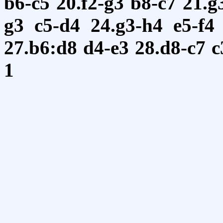
b6-c5
20.f2-g3
b8-c7
21.g
g3
c5-d4
24.g3-h4
e5-f4
27.b6:d8
d4-e3
28.d8-c7
c
1