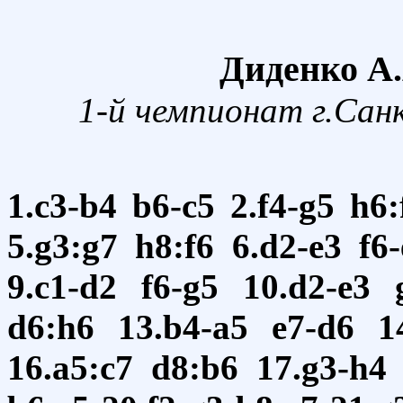
Диденко А.
1-й чемпионат г.Сан
1.c3-b4
b6-c5
2.f4-g5
h6:
5.g3:g7
h8:f6
6.d2-e3
f6
9.c1-d2
f6-g5
10.d2-e3
d6:h6
13.b4-a5
e7-d6
1
16.a5:c7
d8:b6
17.g3-h4