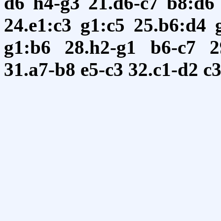
d6
h4-g3
21.d6-c7
b8:d6
24.e1:c3
g1:c5
25.b6:d4
g1:b6
28.h2-g1
b6-c7
2
31.a7-b8
e5-c3
32.c1-d2
c3