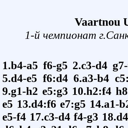
Vaartnou U
1-й чемпионат г.Сан
1.b4-a5
f6-g5
2.c3-d4
g7-
5.d4-e5
f6:d4
6.a3-b4
c5
9.g1-h2
e5:g3
10.h2:f4
h8
e5
13.d4:f6
e7:g5
14.a1-b
e5-f4
17.c3-d4
f4-g3
18.d4