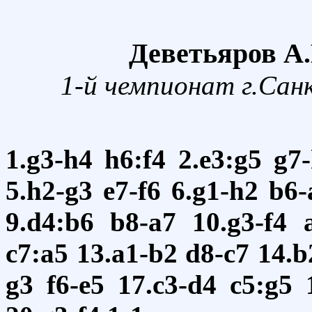
Деветьяров А
1-й чемпионат г.Сан
1.g3-h4
h6:f4
2.e3:g5
g7
5.h2-g3
e7-f6
6.g1-h2
b6-
9.d4:b6
b8-a7
10.g3-f4
c7:a5
13.a1-b2
d8-c7
14.b
g3
f6-e5
17.c3-d4
c5:g5