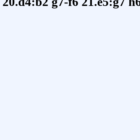
20.d4:b2
g7-f6
21.e5:g7
h6