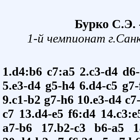
Бурко С.Э.
1-й чемпионат г.Сан
1.d4:b6
c7:a5
2.c3-d4
d6-
5.e3-d4
g5-h4
6.d4-c5
g7-
9.c1-b2
g7-h6
10.e3-d4
c7
c7
13.d4-e5
f6:d4
14.c3:e
a7-b6
17.b2-c3
b6-a5
1