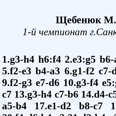
Щебенюк М.П
1-й чемпионат г.Сан
1.g3-h4
h6:f4
2.e3:g5
b6-
5.f2-e3
b4-a3
6.g1-f2
c7-
9.f2-g3
e7-d6
10.g3-f4
e5
c7
13.g3-h4
c7-b6
14.d4-c
a5-b4
17.e1-d2
b8-c7
1