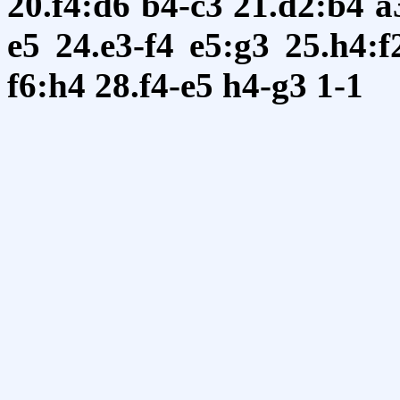
20.f4:d6
b4-c3
21.d2:b4
a
e5
24.e3-f4
e5:g3
25.h4:f
f6:h4
28.f4-e5
h4-g3
1-1