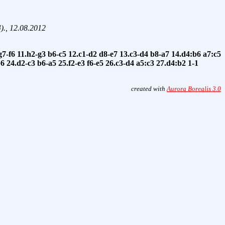
., 12.08.2012
g7-f6
11.h2-g3
b6-c5
12.c1-d2
d8-e7
13.c3-d4
b8-a7
14.d4:b6
a7:c5
b6
24.d2-c3
b6-a5
25.f2-e3
f6-e5
26.c3-d4
a5:c3
27.d4:b2
1-1
created with
Aurora Borealis 3.0