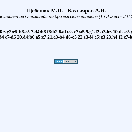
Щебенюк М.П. - Бахтияров А.И.
я шашечная Олимпиада по бразильским шашкам (1-OL.Sochi-2014)
f6
6.g3:e5
b6-c5
7.d4:b6
f6:b2
8.a1:c3
c7:a5
9.g1-f2
a7-b6
10.d2-e3
d4
e7-d6
20.d4:b6
a5:c7
21.a3-b4
d6-e5
22.e3-f4
e5:g3
23.h4:f2
c7-