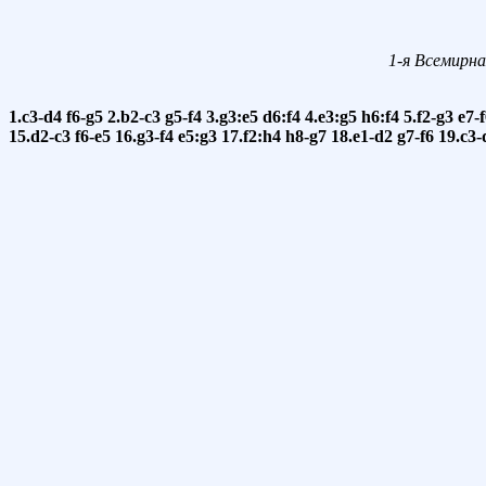
1-я Всемирна
1.c3-d4
f6-g5
2.b2-c3
g5-f4
3.g3:e5
d6:f4
4.e3:g5
h6:f4
5.f2-g3
e7-
15.d2-c3
f6-e5
16.g3-f4
e5:g3
17.f2:h4
h8-g7
18.e1-d2
g7-f6
19.c3-