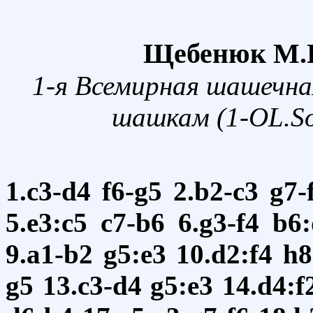
Щебенюк М.П
1-я Всемирная шашечна
шашкам (1-OL.Soc
1.c3-d4
f6-g5
2.b2-c3
g7-
5.e3:c5
c7-b6
6.g3-f4
b6:
9.a1-b2
g5:e3
10.d2:f4
h8
g5
13.c3-d4
g5:e3
14.d4:f