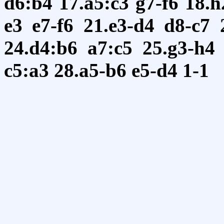
d6:b4
17.a5:c3
g7-f6
18.h
e3
e7-f6
21.e3-d4
d8-c7
24.d4:b6
a7:c5
25.g3-h4
c5:a3
28.a5-b6
e5-d4
1-1