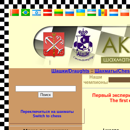
Шашки/Draughts
::
Шахматы/Che
Наши
чемпионы
Первый экспери
The first
Переключиться на шахматы
Switch to chess