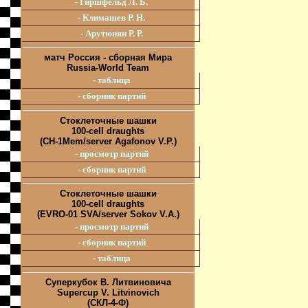
- Гиршфельд Л. Б.
- Климашев Р. Н.
- Арутюнян Р. Р.
матч Россия - сборная Мира
Russia-World Team
- таблица
- сборник партий
Стоклеточные шашки
100-cell draughts
(CH-1Mem/server Agafonov V.P.)
- просмотр партий
- сборник партий
Стоклеточные шашки
100-cell draughts
(EVRO-01 SVA/server Sokov V.A.)
- просмотр партий
- сборник партий
- таблица
Суперкубок В. Литвиновича
Supercup V. Litvinovich
(СКЛ-4-Ф)