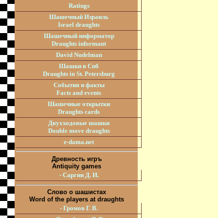
Ratings
Шашечный Израиль
Israel draughts
Шашечный информатор
Draughts informant
David Nudelman
Шашки в Спб
Draughts in St. Petersburg
События и факты
Facts and events
Шашечные открытки
Draughts cards
Двухходовые шашки
Double move draughts
e-dama.net
Древность игръ
Antiquity games
- Саргин Д. И.
Слово о шашистах
Word of the players at draughts
- Громов Г. В.