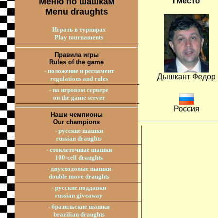
I место
Меню по шашкам
Menu draughts
Играть в турнирах
Play tournaments
Правила игры
Rules of the game
- положение и регламент
Дышкант Федор
regulations and rules
- на игровом сервере
on the game server
Россия
Наши чемпионы
Our champions
- русские шашки
russian draughts
- стоклеточные шашки
100-cell draughts
- двухходовые шашки
double move draughts
- русские поддавки
russian giveaway
- бразильские шашки
brazilian draughts