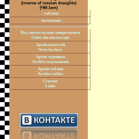
(inverse of russian draughts)
(ЧМ-1em)
- таблица
- положение
Под читательским микроскопом
Under the microscope
Архив новостей
News Archive
Архив турниров
Archive tournaments
Архив таблиц
Archive tables
Ссылки
Links