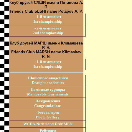
Клуб друзей СЛШИ имени Потапова А.
П.
Friends Club SLSHI name Potapov A. P.
- 1-й чемпионат
1st championship
- 2-й чемпионат
2nd championship
Клуб друзей МАРШ имени Климашева
Р. Н.
Friends Club MARSH name Klimashev
R. N.
- 1-й чемпионат
1st championship
Шашечные академики
Draught academics
Памятные турниры
Memorable tournaments
Поздравления
Congratulations
Фотогалерея
Photo Gallery
WCDA-Nederland-DAMMEN
Рейтинги