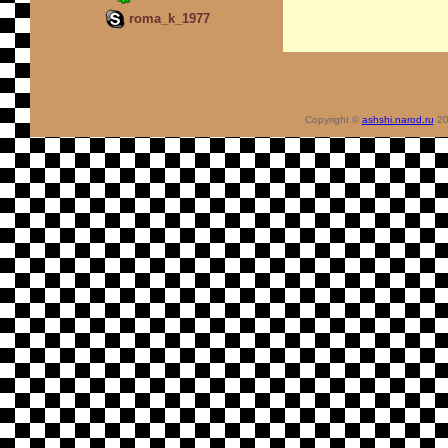
roma_k_1977
Copyright ©
ashshi.narod.ru
20