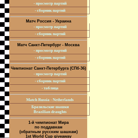
- просмотр партий
- сборник партий
Матч Россия - Украина
- просмотр партий
- сборник партий
Матч Санкт-Петербург - Москва
- просмотр партий
- сборник партий
Чемпионат Санкт-Петербурга (СПб-36)
- просмотр партий
- сборник партий
- таблица
Match Russia - Netherlands
Бразильские шашки
Brazilian draughts
1-й чемпионат Мира
по поддавкам
(обратным русским шашкам)
1st World Cup giveaway