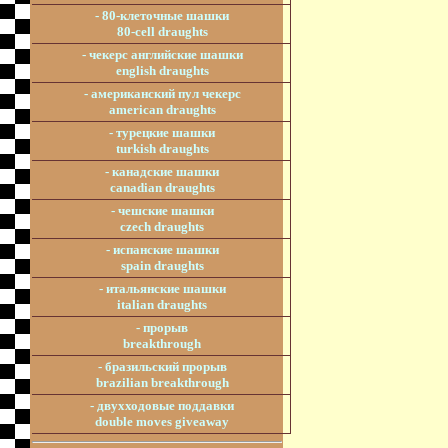
- 80-клеточные шашки
80-cell draughts
- чекерс английские шашки
english draughts
- американский пул чекерс
american draughts
- турецкие шашки
turkish draughts
- канадские шашки
canadian draughts
- чешские шашки
czech draughts
- испанские шашки
spain draughts
- итальянские шашки
italian draughts
- прорыв
breakthrough
- бразильский прорыв
brazilian breakthrough
- двухходовые поддавки
double moves giveaway