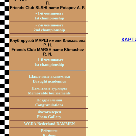
П.
Friends Club SLSHI name Potapov A. P.
- 1-й чемпионат
1st championship
- 2-й чемпионат
2nd championship
КАРТ
Клуб друзей МАРШ имени Климашева
Р. Н.
Friends Club MARSH name Klimashev
R. N.
- 1-й чемпионат
1st championship
Шашечные академики
Draught academics
Памятные турниры
Memorable tournaments
Поздравления
Congratulations
Фотогалерея
Photo Gallery
WCDA-Nederland-DAMMEN
Рейтинги
Ratings