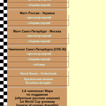
- сборник партий
Матч Россия - Украина
- просмотр партий
- сборник партий
Матч Санкт-Петербург - Москва
- просмотр партий
- сборник партий
Чемпионат Санкт-Петербурга (СПб-36)
- просмотр партий
- сборник партий
- таблица
Match Russia - Netherlands
Бразильские шашки
Brazilian draughts
1-й чемпионат Мира
по поддавкам
(обратным русским шашкам)
1st World Cup giveaway
(inverse of russian draughts)