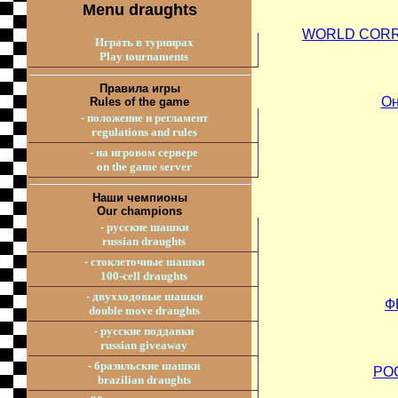
Menu draughts
WORLD CORR
Играть в турнирах
Play tournaments
Правила игры
Он
Rules of the game
- положение и регламент
regulations and rules
- на игровом сервере
on the game server
Наши чемпионы
Our champions
- русские шашки
russian draughts
- стоклеточные шашки
100-cell draughts
- двухходовые шашки
Ф
double move draughts
- русские поддавки
russian giveaway
- бразильские шашки
РО
brazilian draughts