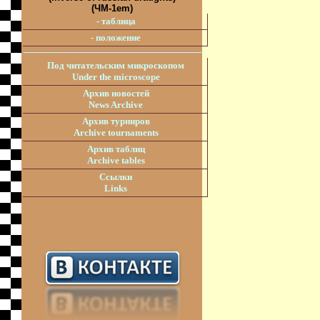
(ЧМ-1em)
- таблица
- положение
Под читательским микроскопом
Under the microscope
Архив новостей
News Archive
Архив турниров
Archive tournaments
Архив таблиц
Archive tables
Ссылки
Links