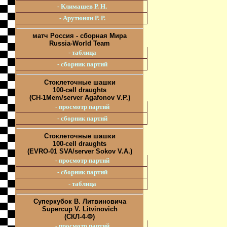
- Климашев Р. Н.
- Арутюнян Р. Р.
матч Россия - сборная Мира
Russia-World Team
- таблица
- сборник партий
Стоклеточные шашки
100-cell draughts
(CH-1Mem/server Agafonov V.P.)
- просмотр партий
- сборник партий
Стоклеточные шашки
100-cell draughts
(EVRO-01 SVA/server Sokov V.A.)
- просмотр партий
- сборник партий
- таблица
Суперкубок В. Литвиновича
Supercup V. Litvinovich
(СКЛ-4-Ф)
- просмотр партий