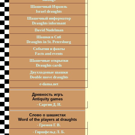
Шашечный Израиль
Israel draughts
Шашечный информатор
Draughts informant
David Nudelman
Шашки в Спб
Draughts in St. Petersburg
События и факты
Facts and events
Шашечные открытки
Draughts cards
Двухходовые шашки
Double move draughts
e-dama.net
Древность игръ
Antiquity games
- Саргин Д. И.
Слово о шашистах
Word of the players at draughts
- Громов Г. В.
- Гиршфельд Л. Б.