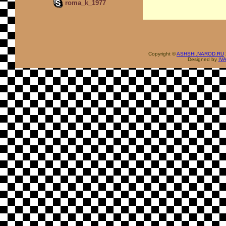
roma_k_1977
Copyright ©
ASHSHI.NAROD.RU
Designed by
IV