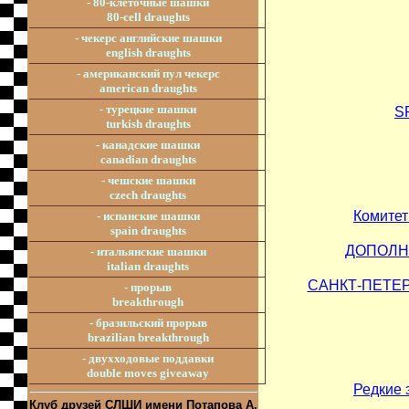
- 80-клеточные шашки
80-cell draughts
- чекерс английские шашки
english draughts
- американский пул чекерс
american draughts
- турецкие шашки
S
turkish draughts
- канадские шашки
canadian draughts
- чешские шашки
czech draughts
Комитет
- испанские шашки
spain draughts
ДОПОЛН
- итальянские шашки
italian draughts
САНКТ-ПЕТЕ
- прорыв
breakthrough
- бразильский прорыв
brazilian breakthrough
- двухходовые поддавки
double moves giveaway
Редкие 
Клуб друзей СЛШИ имени Потапова А.